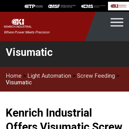
Skip
to
content
Kenrich
Where Power Meets Precision
ndustrial
Visumatic
Home
>
Light Automation
>
Screw Feeding
>
Visumatic
Kenrich Industrial
Offers Visumatic Screw